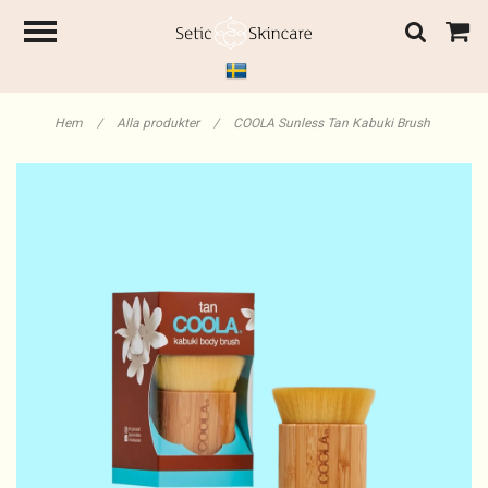
Hem
/
Alla produkter
/
COOLA Sunless Tan Kabuki Brush