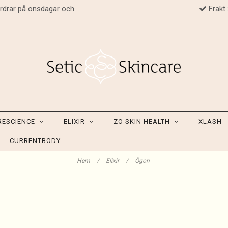
ordrar på onsdagar och
Frakt
RESCIENCE
ELIXIR
ZO SKIN HEALTH
XLASH
CURRENTBODY
Hem
/
Elixir
/
Ögon