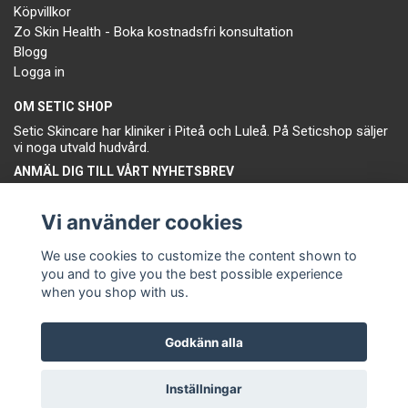
Köpvillkor
Zo Skin Health - Boka kostnadsfri konsultation
Blogg
Logga in
OM SETIC SHOP
Setic Skincare har kliniker i Piteå och Luleå. På Seticshop säljer
vi noga utvald hudvård.
ANMÄL DIG TILL VÅRT NYHETSBREV
Prenumerera
Vi använder cookies
We use cookies to customize the content shown to
you and to give you the best possible experience
when you shop with us.
Godkänn alla
© Copyright Setic Skincare
Inställningar
Powered by Quickbutik