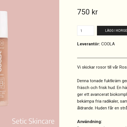
750 kr
LÄGG I KORG
Leverantör:
COOLA
Vi skickar rosor till vår Ro
Denna tonade fuktkräm ger 
fräsch och frisk hud. En hä
ger ett avancerat biokomple
bekämpa fria radikaler, sa
åldrande. Huden får en strå
Användning: