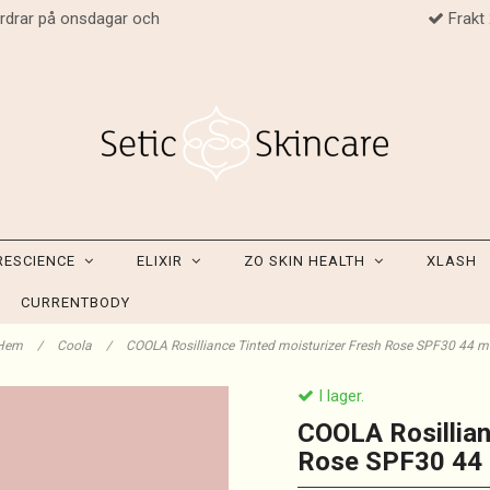
ordrar på onsdagar och
Frakt
RESCIENCE
ELIXIR
ZO SKIN HEALTH
XLASH
CURRENTBODY
Hem
/
Coola
/
COOLA Rosilliance Tinted moisturizer Fresh Rose SPF30 44 m
I lager.
COOLA Rosillian
Rose SPF30 44 