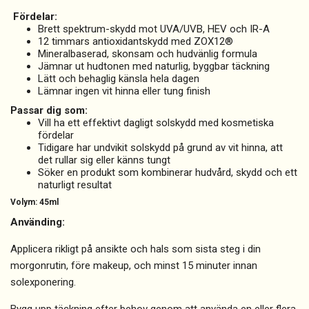
Fördelar:
Brett spektrum-skydd mot UVA/UVB, HEV och IR-A
12 timmars antioxidantskydd med ZOX12®
Mineralbaserad, skonsam och hudvänlig formula
Jämnar ut hudtonen med naturlig, byggbar täckning
Lätt och behaglig känsla hela dagen
Lämnar ingen vit hinna eller tung finish
Passar dig som:
Vill ha ett effektivt dagligt solskydd med kosmetiska
fördelar
Tidigare har undvikit solskydd på grund av vit hinna, att
det rullar sig eller känns tungt
Söker en produkt som kombinerar hudvård, skydd och ett
naturligt resultat
Volym: 45ml
Använding:
Applicera rikligt på ansikte och hals som sista steg i din
morgonrutin, före makeup, och minst 15 minuter innan
solexponering.