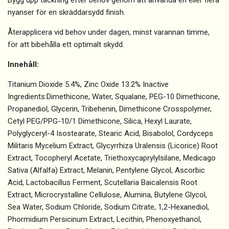
Bygg upp täckning efter behov genom att använda en eller flera
nyanser för en skräddarsydd finish.
Återapplicera vid behov under dagen, minst varannan timme,
för att bibehålla ett optimalt skydd.
Innehåll:
Titanium Dioxide 5.4%, Zinc Oxide 13.2% Inactive
Ingredients:Dimethicone, Water, Squalane, PEG-10 Dimethicone,
Propanediol, Glycerin, Tribehenin, Dimethicone Crosspolymer,
Cetyl PEG/PPG-10/1 Dimethicone, Silica, Hexyl Laurate,
Polyglyceryl-4 Isostearate, Stearic Acid, Bisabolol, Cordyceps
Militaris Mycelium Extract, Glycyrrhiza Uralensis (Licorice) Root
Extract, Tocopheryl Acetate, Triethoxycaprylylsilane, Medicago
Sativa (Alfalfa) Extract, Melanin, Pentylene Glycol, Ascorbic
Acid, Lactobacillus Ferment, Scutellaria Baicalensis Root
Extract, Microcrystalline Cellulose, Alumina, Butylene Glycol,
Sea Water, Sodium Chloride, Sodium Citrate, 1,2-Hexanediol,
Phormidium Persicinum Extract, Lecithin, Phenoxyethanol,