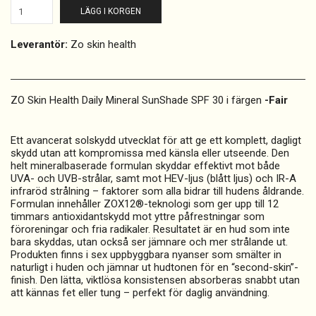
LÄGG I KORGEN
Leverantör:
Zo skin health
ZO Skin Health Daily Mineral SunShade SPF 30 i färgen
-Fair
Ett avancerat solskydd utvecklat för att ge ett komplett, dagligt
skydd utan att kompromissa med känsla eller utseende. Den
helt mineralbaserade formulan skyddar effektivt mot både
UVA- och UVB-strålar, samt mot HEV-ljus (blått ljus) och IR-A
infraröd strålning – faktorer som alla bidrar till hudens åldrande.
Formulan innehåller ZOX12®-teknologi som ger upp till 12
timmars antioxidantskydd mot yttre påfrestningar som
föroreningar och fria radikaler. Resultatet är en hud som inte
bara skyddas, utan också ser jämnare och mer strålande ut.
Produkten finns i sex uppbyggbara nyanser som smälter in
naturligt i huden och jämnar ut hudtonen för en “second-skin”-
finish. Den lätta, viktlösa konsistensen absorberas snabbt utan
att kännas fet eller tung – perfekt för daglig användning.