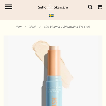
Hem
/
Xlash
/
10% Vitamin C Brightening Eye Stick