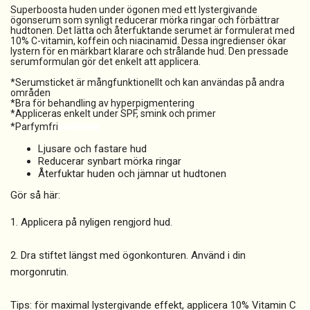
Superboosta huden under ögonen med ett lystergivande
ögonserum som synligt reducerar mörka ringar och förbättrar
hudtonen. Det lätta och återfuktande serumet är formulerat med
10% C-vitamin, koffein och niacinamid. Dessa ingredienser ökar
lystern för en märkbart klarare och strålande hud. Den pressade
serumformulan gör det enkelt att applicera.
*Serumsticket är mångfunktionellt och kan användas på andra
områden
*Bra för behandling av hyperpigmentering
*Appliceras enkelt under SPF, smink och primer
*Parfymfri
Ljusare och fastare hud
Reducerar synbart mörka ringar
Återfuktar huden och jämnar ut hudtonen
Gör så här:
1. Applicera på nyligen rengjord hud.
2. Dra stiftet längst med ögonkonturen. Använd i din
morgonrutin.
Tips: för maximal lystergivande effekt, applicera 10% Vitamin C