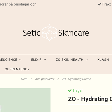
ordrar på onsdagar och
Frakt
RESCIENCE
ELIXIR
ZO SKIN HEALTH
XLASH
CURRENTBODY
Hem
/
Alla produkter
/
ZO - Hydrating Crème
I lager.
ZO - Hydrating