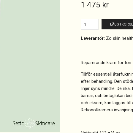
1 475 kr
LÄGG I KORG
Leverantör:
Zo skin healt
Reparerande kräm för torr
Tillför essentiell återfuktni
efter behandling. Den stöde
linjer syns mindre. De rika
barriär, och betaglukan bid
och eksem, kan läggas till v
Retionolkrämers invänjning