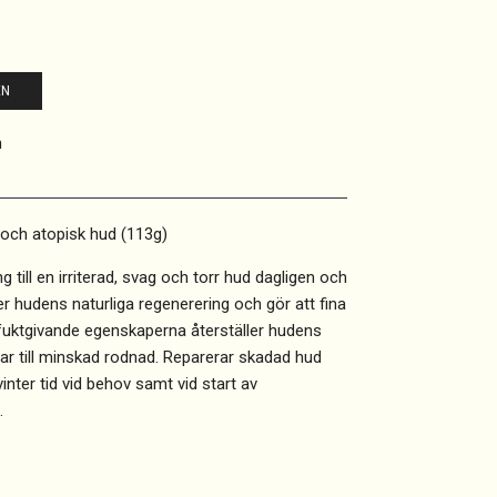
EN
h
 och atopisk hud (113g)
ng till en irriterad, svag och torr hud dagligen och
r hudens naturliga regenerering och gör att fina
, fuktgivande egenskaperna återställer hudens
rar till minskad rodnad. Reparerar skadad hud
inter tid vid behov samt vid start av
.