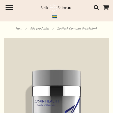
Hem
/
Alla produkter
/
Zo-Neck Complex (halskräm)