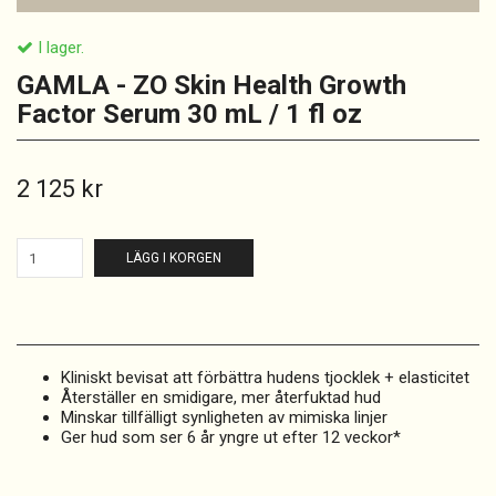
I lager.
GAMLA - ZO Skin Health Growth
Factor Serum 30 mL / 1 fl oz
2 125 kr
LÄGG I KORGEN
Kliniskt bevisat att förbättra hudens tjocklek + elasticitet
Återställer en smidigare, mer återfuktad hud
Minskar tillfälligt synligheten av mimiska linjer
Ger hud som ser 6 år yngre ut efter 12 veckor*