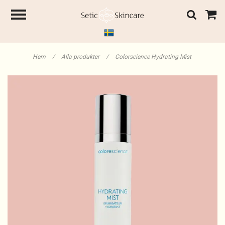
Hem
/
Alla produkter
/
Colorscience Hydrating Mist