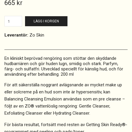
665 kr
LÄGG I KORGEN
Leverantör:
Zo Skin
En kliniskt beprövad rengöring som stöttar den skyddande
hudbarriären och gör huden lugn, smidig och stark. Parfym,
färg- och sulfatfri. Utvecklad speciellt för känslig hud, och för
användning efter behandling. 200 ml
För att säkerställa noggrant avlägsnande av mycket make up
eller solcreme på en hud som inte är hypersensitiv, kan
Balancing Cleansing Emulsion användas som en pre cleanse –
följt av en ZO® vattenlöslig rengöring: Gentle Cleanser,
Exfoliating Cleanser eller Hydrating Cleanser.
För bästa resultat, fortsätt med resten av Getting Skin Ready®-
programmet med peeling och pads/toner.