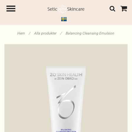
Hem
/
Alla produkter
/
Balancing Cleansing Emulsion