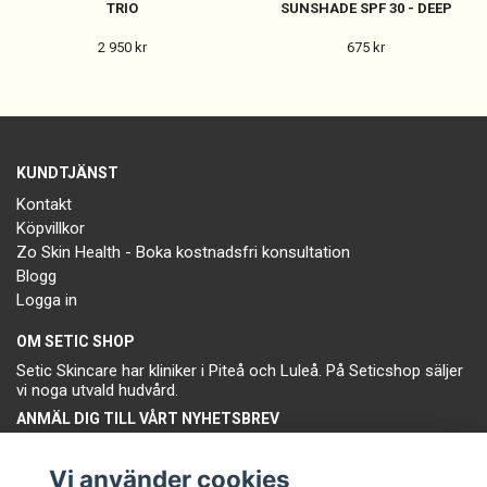
TRIO
SUNSHADE SPF 30 - DEEP
2 950 kr
675 kr
KUNDTJÄNST
Kontakt
Köpvillkor
Zo Skin Health - Boka kostnadsfri konsultation
Blogg
Logga in
OM SETIC SHOP
Setic Skincare har kliniker i Piteå och Luleå. På Seticshop säljer
vi noga utvald hudvård.
ANMÄL DIG TILL VÅRT NYHETSBREV
Prenumerera
Vi använder cookies