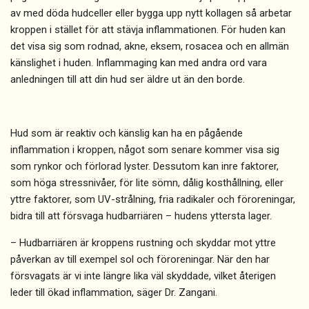
av med döda hudceller eller bygga upp nytt kollagen så arbetar
kroppen i stället för att stävja inflammationen. För huden kan
det visa sig som rodnad, akne, eksem, rosacea och en allmän
känslighet i huden. Inflammaging kan med andra ord vara
anledningen till att din hud ser äldre ut än den borde.
Hud som är reaktiv och känslig kan ha en pågående
inflammation i kroppen, något som senare kommer visa sig
som rynkor och förlorad lyster. Dessutom kan inre faktorer,
som höga stressnivåer, för lite sömn, dålig kosthållning, eller
yttre faktorer, som UV-strålning, fria radikaler och föroreningar,
bidra till att försvaga hudbarriären – hudens yttersta lager.
– Hudbarriären är kroppens rustning och skyddar mot yttre
påverkan av till exempel sol och föroreningar. När den har
försvagats är vi inte längre lika väl skyddade, vilket återigen
leder till ökad inflammation, säger Dr. Zangani.