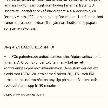
jämnare hudton samtidigt som huden far en fin lyster. ZO
Brightalive innehåller också bland annat 4 % Niacinamid, en
form av vitamin B3 som dämpar inflammation. Här finns också
tranexamsyra som bidrar till en jämnare hudton och papain
som ger en skonsam
Steg 4: ZO DAILY SHEER SPF 50
Med ZOs patenterade antioxidantkomplex frigörs antioxidanter
(vitamin A, C och E) under tolv timmar, vilket ger ett
kontinuerligt skydd mot inflammation. Dessutom ger det ett
skydd mot UVB/UVA-strålar med faktor 50, HEV- och IRA-
strålar samt upplevs nästan osynligt på huden. Vatten- och
svettresistent i upp till 80 minuter.
21/06, 2022
av
Setic Skincare