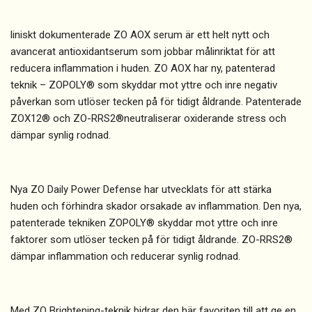
liniskt dokumenterade ZO AOX serum är ett helt nytt och
avancerat antioxidantserum som jobbar målinriktat för att
reducera inflammation i huden. ZO AOX har ny, patenterad
teknik – ZOPOLY® som skyddar mot yttre och inre negativ
påverkan som utlöser tecken på för tidigt åldrande. Patenterade
ZOX12® och ZO-RRS2®neutraliserar oxiderande stress och
dämpar synlig rodnad.
Nya ZO Daily Power Defense har utvecklats för att stärka
huden och förhindra skador orsakade av inflammation. Den nya,
patenterade tekniken ZOPOLY® skyddar mot yttre och inre
faktorer som utlöser tecken på för tidigt åldrande. ZO-RRS2®
dämpar inflammation och reducerar synlig rodnad.
Med ZO Brightening-teknik bidrar den här favoriten till att ge en